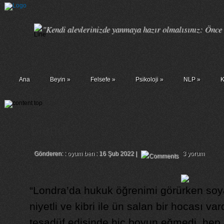
"Kendi alevlerinizde yanmaya hazır olmalısınız: Önce k
Ana
Beyin
»
Felsefe
»
Psikoloji
»
NLP
»
K
Gandi
Gönderen: :
oyum ben
: 16 Şub 2022 |
3 yorum
“Londra’da hukuk öğrenimi görürken soya
niyetli ve kibri ile ün salan bir hocası va
tesadüf edişinde hiç boyun eğmedi, hep 