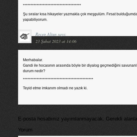
**************************************
Şu sıralar kısa hikayeler yazmakla çok meşgulüm. Fırsat bulduğumd
yapabiliyorum.
Recep Altun
says:
23 Şubat 2023 at 14:06
Merhabalar.
Gandi ile hocasının arasında böyle bir diyalog geçmediğini savunanla
durum nedir?
**********************************************
Teyid etme imkanım olmadı ne yazık ki.
Cevap Yaz
E-posta hesabınız yayımlanmayacak.
Gerekli alanl
Yorum