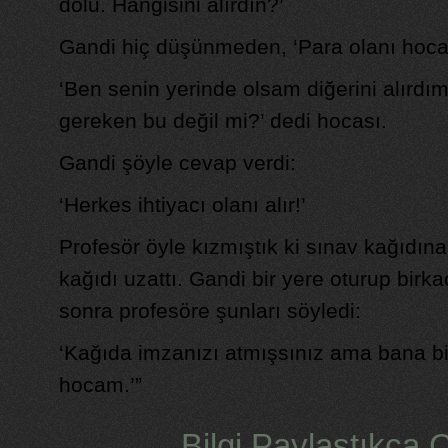
dolu. Hangisini alırdın?’
Gandi hiç düşünmeden, ‘Para olanı hoca
‘Ben senin yerinde olsam diğerini alırdı
gereken bu değil mi?’ dedi hocası.
Gandi şöyle cevap verdi:
‘Herkes ihtiyacı olanı alır!’
Profesör öyle kızmıştık ki sınav kağıdın
kağıdı uzattı. Gandi bir yere oturup bir
sonra profesöre şunları söyledi:
‘Kağıda imzanızı atmışsınız ama bana bi
hocam.’”
Bilgi Paylaştıkca Ç