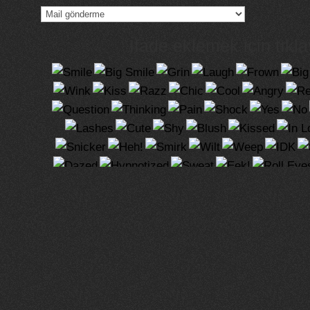
İfade eklemek için tıkla