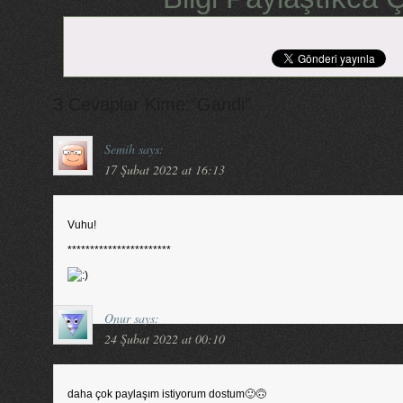
3 Cevaplar Kime:“Gandi”
Semih
says:
17 Şubat 2022 at 16:13
Vuhu!
***********************
Onur
says:
24 Şubat 2022 at 00:10
daha çok paylaşım istiyorum dostum🙂🙃