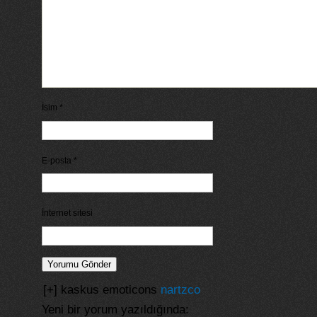
İsim
*
E-posta
*
İnternet sitesi
[+] kaskus emoticons
nartzco
Yeni bir yorum yazıldığında: