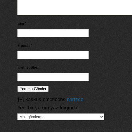
İsim
*
E-posta
*
İnternet sitesi
[+] kaskus emoticons
nartzco
Yeni bir yorum yazıldığında:
İfade eklemek için tıkla