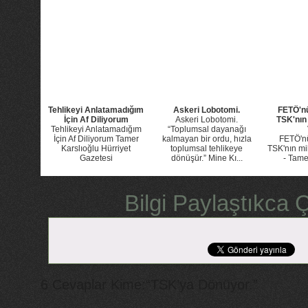
Tehlikeyi Anlatamadığım
Askeri Lobotomi.
FETÖ'n
İçin Af Diliyorum
Askeri Lobotomi.
TSK'nın 
Tehlikeyi Anlatamadığım
“Toplumsal dayanağı
İçin Af Diliyorum Tamer
kalmayan bir ordu, hızla
FETÖ'n
Karslıoğlu Hürriyet
toplumsal tehlikeye
TSK'nın mil
Gazetesi
dönüşür.” Mine Kı...
- Tame
Bilgi Paylaştıkca Ç
6 Cevaplar Kime:“TSK’ya Dönüyor.”