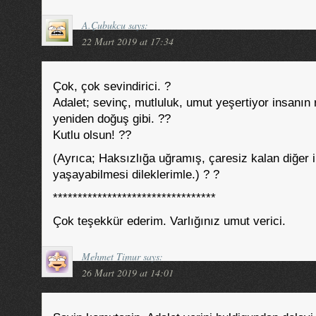
A.Çubukcu
says:
22 Mart 2019 at 17:34
Çok, çok sevindirici. ?
Adalet; sevinç, mutluluk, umut yeşertiyor insanın 
yeniden doğuş gibi. ??
Kutlu olsun! ??
(Ayrıca; Haksızlığa uğramış, çaresiz kalan diğer 
yaşayabilmesi dileklerimle.) ? ?
*********************************
Çok teşekkür ederim. Varlığınız umut verici.
Mehmet Timur
says:
26 Mart 2019 at 14:01