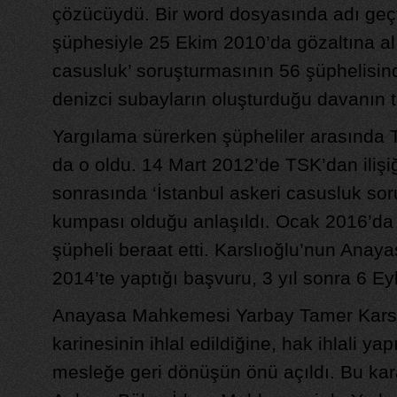
çözücüydü. Bir word dosyasında adı geçt
şüphesiyle 25 Ekim 2010’da gözaltına alı
casusluk’ soruşturmasının 56 şüphelisin
denizci subayların oluşturduğu davanın t
Yargılama sürerken şüpheliler arasında 
da o oldu. 14 Mart 2012’de TSK’dan ilişiği
sonrasında ‘İstanbul askeri casusluk so
kumpası olduğu anlaşıldı. Ocak 2016’da 
şüpheli beraat etti. Karslıoğlu’nun Ana
2014’te yaptığı başvuru, 3 yıl sonra 6 Ey
Anayasa Mahkemesi Yarbay Tamer Karsl
karinesinin ihlal edildiğine, hak ihlali ya
mesleğe geri dönüşün önü açıldı. Bu kar