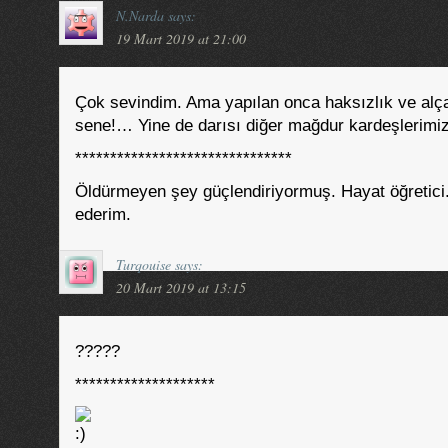
N.Narda
says:
19 Mart 2019 at 21:00
Çok sevindim. Ama yapılan onca haksızlık ve alça
sene!… Yine de darısı diğer mağdur kardeşlerim
*******************************
Öldürmeyen şey güçlendiriyormuş. Hayat öğretici. 
ederim.
Turqouise
says:
20 Mart 2019 at 13:15
?????
********************