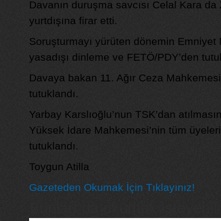
Davanın duruşma savcısı Celal Kara da Ze
yurtdışına firar etti.
Soruşturmayı yürüten dönemin Emniyet
yasadışı dinleme ve FETÖ/PDY’den tutuk
Davaya bakan 11. Ağır Ceza Mahkemesi 
tutuklandı.
Yarbay Karslıoğlu’nun TSK’dan atılması
Yüksek İdare Mahkemesi’nin tüm üyeler
tutuklandı.
Toygun Atilla
Gazeteden Okumak İçin Tıklayınız!
Bunları da okumak isteyebilir