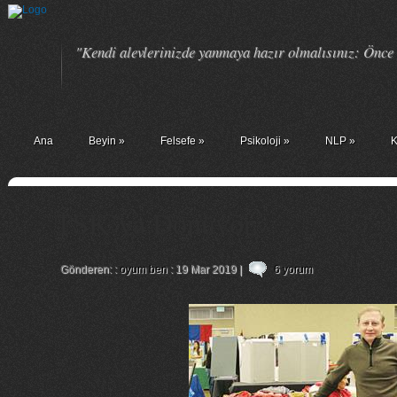
"Kendi alevlerinizde yanmaya hazır olmalısınız: Önce k
Ana
Beyin
»
Felsefe
»
Psikoloji
»
NLP
»
K
TSK’ya Dönüyor.
Gönderen: :
oyum ben
: 19 Mar 2019 |
6 yorum