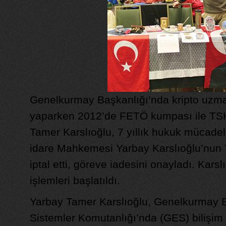
Genelkurmay Başkanlığı’nda kripto uzma
yaparken 2012’de FETÖ kumpası ile TSK
Tamer Karslıoğlu, 7 yıllık hukuk mücadel
idare Mahkemesi Yarbay Karslıoğlu’nun 
iptal etti, göreve iadesini onayladı. Kar
işlemleri başlatıldı.
Yarbay Tamer Karslıoğlu, Genelkurmay B
Sistemler Komutanlığı’nda (GES) bilişim 