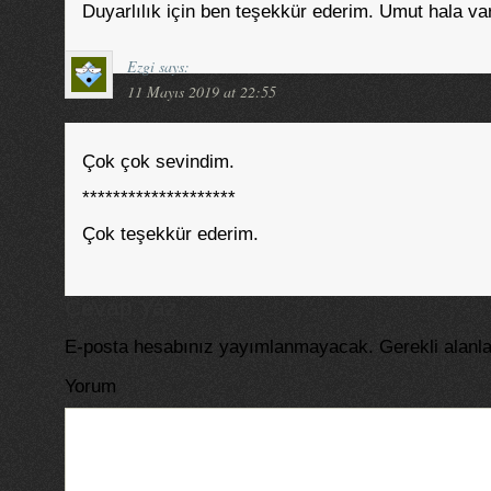
Duyarlılık için ben teşekkür ederim. Umut hala va
Ezgi
says:
11 Mayıs 2019 at 22:55
Çok çok sevindim.
********************
Çok teşekkür ederim.
Cevap Yaz
E-posta hesabınız yayımlanmayacak.
Gerekli alanl
Yorum