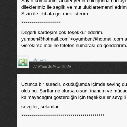
Sayin komutanin, Adalet yerini buldigundan dolay
dileklerimiz ile saglik ve mutluluklartemenni edrim
Sizin ile irtibata gecmek isterim.
********************
Değerli kardeşim çok teşekkür ederim.
yumben@hotmail.com">oyumben@hotmail.com a ko
Gerekirse mailine telefon numarası da gönderirim
alis
says:
11 Nisan 2019 at 03:36
Uzunca bir süredir, okuduğumda içimde sevinç du
oldu bu. Şartlar ne olursa olsun, inancın ve müc
kalmayacağını gösterdiğin için teşekkürler sevgil
sevgiler, selamlar…
******************************************