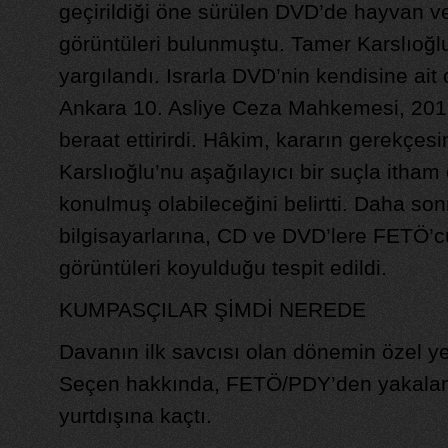
geçirildiği öne sürülen DVD’de hayvan v
görüntüleri bulunmuştu. Tamer Karslıoğl
yargılandı. Israrla DVD’nin kendisine ait 
Ankara 10. Asliye Ceza Mahkemesi, 2012
beraat ettirirdi. Hâkim, kararın gerekçes
Karslıoğlu’nu aşağılayıcı bir suçla itham
konulmuş olabileceğini belirtti. Daha son
bilgisayarlarına, CD ve DVD’lere FETÖ’c
görüntüleri koyulduğu tespit edildi.
KUMPASÇILAR ŞİMDİ NEREDE
Davanın ilk savcısı olan dönemin özel yet
Seçen hakkında, FETÖ/PDY’den yakalama
yurtdışına kaçtı.