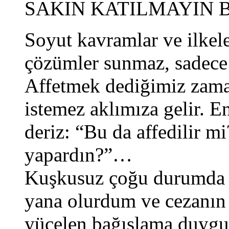
SAKIN KATILMAYIN 
Soyut kavramlar ve ilkel
çözümler sunmaz, sadece b
Affetmek dediğimiz zaman
istemez aklımıza gelir. E
deriz: “Bu da affedilir m
yapardın?”…
Kuşkusuz çoğu durumda “
yana olurdum ve cezanın 
yücelen bağışlama duygu