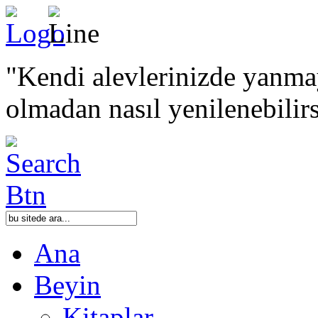
"Kendi alevlerinizde yanmay
olmadan nasıl yenilenebilir
Ana
Beyin
Kitaplar