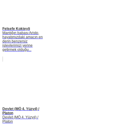
Felsefe Kokteyli
Mantığın babası Aristo,
hayatımızdaki amacın en
derin benzersiz
işlevlerimizi yerine
getirmek olduğu...
Devlet (MÖ 4. Yüzyıl) /
Platon
Devlet (MÖ 4. Yüzyıl) /
Platon