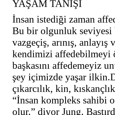
YAŞAM TANIŞI
İnsan istediği zaman af
Bu bir olgunluk seviyesi b
vazgeçiş, arınış, anlayış 
kendimizi affedebilmeyi
başkasını affedemeyiz un
şey içimizde yaşar ilkin.
çıkarcılık, kin, kıskançlı
“İnsan kompleks sahibi o
olur.” diyor Jung. Bastır