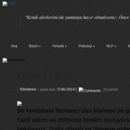
"Kendi alevlerinizde yanmaya hazır olmalısınız: Önce k
Ana
Beyin
»
Felsefe
»
Psikoloji
»
NLP
»
K
Dolmuş Fobisi
Gönderen: :
oyum ben
: 5 Nis 2014 |
10 yorum
Bir keresinde Bostancı’dan Maltepe’ye g
Tarifi aldım ve dolmuşa bindim oturuyoru
bekliyoruz. Şoför döndü ve “Nereye gide