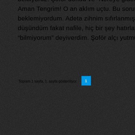
Aman Tengrim! O an aklım uçtu. Bu soru
beklemiyordum. Adeta zihnim sıfırlanmışt
düşündüm fakat nafile, hiç bir şey hatır
“bilmiyorum” deyiverdim. Şoför alçı yutmu
1
Toplam 1 sayfa, 1. sayfa gösteriliyor.