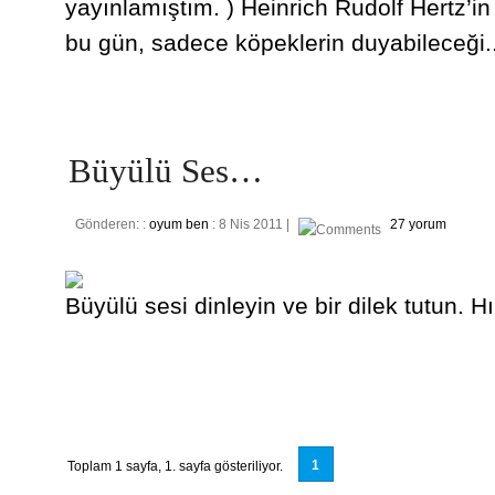
yayınlamıştım. ) Heinrich Rudolf Hertz’
bu gün, sadece köpeklerin duyabileceği..
Büyülü Ses…
Gönderen: :
oyum ben
: 8 Nis 2011 |
27 yorum
Büyülü sesi dinleyin ve bir dilek tutun. H
1
Toplam 1 sayfa, 1. sayfa gösteriliyor.