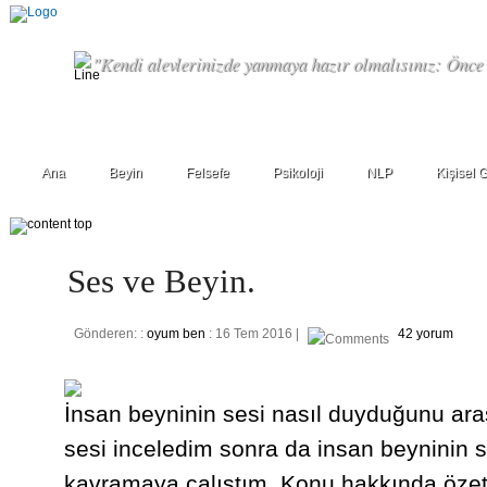
"Kendi alevlerinizde yanmaya hazır olmalısınız: Önce k
Ana
Beyin
Felsefe
Psikoloji
NLP
Kişisel 
Ses ve Beyin.
Gönderen: :
oyum ben
: 16 Tem 2016 |
42 yorum
İnsan beyninin sesi nasıl duyduğunu ara
sesi inceledim sonra da insan beyninin 
kavramaya çalıştım. Konu hakkında özet 