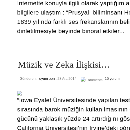
İnternette konuyla ilgili olarak yaptığım
bilgilere ulaştım : “Prusyalı biliminsanı 
1839 yılında farklı ses frekanslarının beli
dinletilmesiyle beyinde binöral etkiler...
Müzik ve Zeka İlişkisi…
Gönderen: :
oyum ben
: 28 Ara 2014 |
15 yorum
“Iowa Eyalet Üniversitesinde yapılan test
sırasında barok müziğin kullanılmasının
gücünü yaklaşık yüzde 24 artırdığını göst
California Üniversitesi’nin Irvine’deki ö